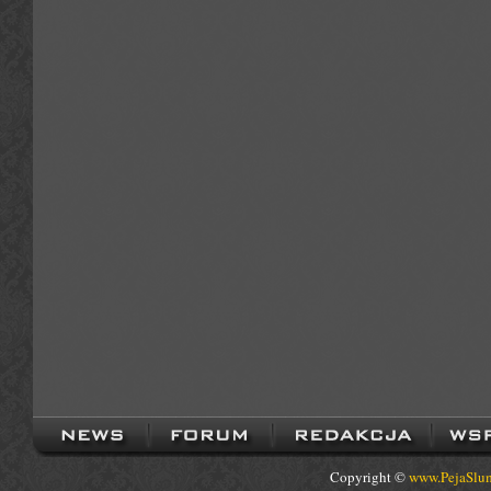
Copyright ©
www.PejaSlum