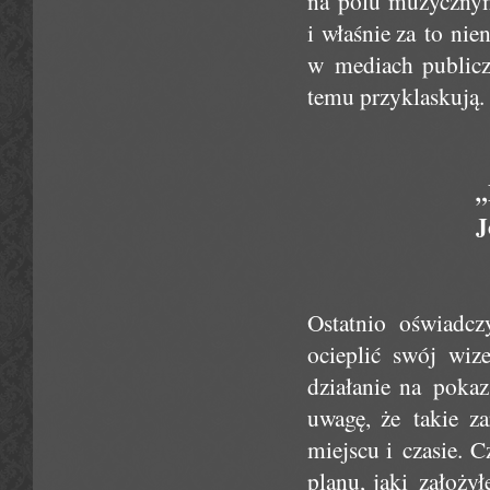
na polu muzycznym 
i właśnie za to ni
w mediach publicz
temu przyklaskują.
„
J
Ostatnio oświadcz
ocieplić swój wiz
działanie na poka
uwagę, że takie z
miejscu i czasie. 
planu, jaki założy