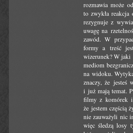
rozmawia może odni
to zwykła reakcja 
rezygnuje z wywia
uwagę na rzetelnoś
zawód. W przypad
formy a treść j
wizerunek? W jaki s
mediom bezgraniczn
na widoku. Wytykają
znaczy, że jesteś
i już mają temat. 
filmy z komórek i
że jestem częścią ż
nie zauważyli nic i
więc śledzą losy 