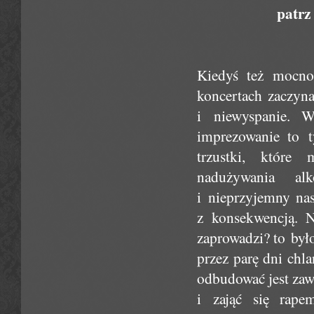
patrz
Kiedyś też mocno
koncertach zaczyna
i niewyspanie. W
imprezowanie to t
trzustki, któr
nadużywania al
i nieprzyjemny nas
z konsekwencją. N
zaprowadzi? to był
przez parę dni chla
odbudować jest zaw
i zająć się rape