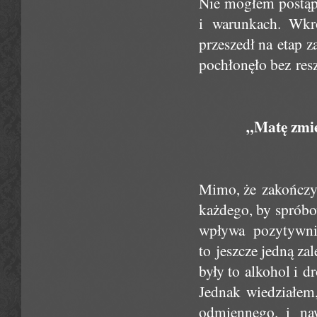
Nie mogłem postąp
i warunkach. Wkró
przeszedł na etap z
pochłonęło bez resz
„Matę zmie
Mimo, że zakończy
każdego, by spróbo
wpływa pozytywn
to jeszcze jedną za
były to alkohol i d
Jednak wiedziałem,
odmiennego. i naw