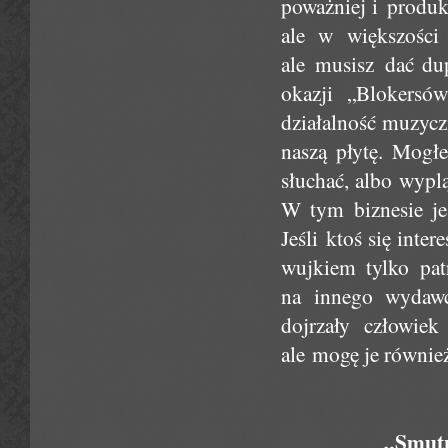
poważniej i produk
ale w większości 
ale musisz dać du
okazji „Blokers
działalność muzycz
naszą płytę. Mogł
słuchać, albo wypl
W tym biznesie jes
Jeśli ktoś się inte
wujkiem tylko pat
na innego wydawc
dojrzały człowie
ale mogę je również
„Smutn