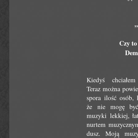
„
Czy t
Demo
Kiedyś chciałe
Teraz można powiedz
spora ilość osób, 
że nie mogę być
muzyki lekkiej, ł
nurtem muzycznym 
dusz. Moją muzy