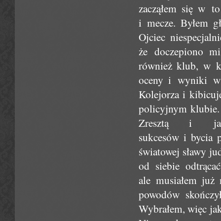
zacząłem się w to
i mecze. Byłem gł
Ojciec niespecjaln
że doczepiono mi
również klub, w k
oceny i wyniki w
Kolejorza i kibicuj
policyjnym klubie.
Zresztą i j
sukcesów i bycia p
światowej sławy jud
od siebie odtrąca
ale musiałem już 
powodów skończył
Wybrałem, więc jakb