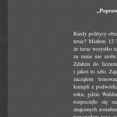
„Popraw
Kiedy politycy obr
teraz? Miałem 12 
że teraz wszystko z
za mnie nie zrobi
Zdałem do liceum,
i jakoś to szło. Za
zacząłem trenow
kumpli z podwórka.
roku, gdzie Walde
rozpoczęło się sz
znajomych zostałem t
trenowałem tego w