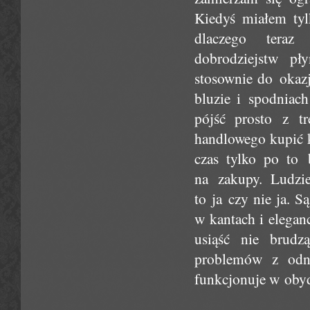
Kiedyś miałem tyl
dlaczego teraz
dobrodziejstw pł
stosownie do okazj
bluzie i spodniach
pójść prosto z t
handlowego kupić k
czas tylko po to 
na zakupy. Ludzie
to ja czy nie ja. S
w kantach i elegan
usiąść nie brudz
problemów z odna
funkcjonuje w obyd