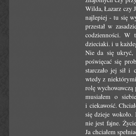
Wilda, Łazarz czy J
najlepiej - tu się 
przestał w zasadzi
codzienności. W 
dzieciaki. i u każd
Nie da się ukryć
poświęcać się pro
starczało jej sił i
wtedy z niektórymi
rolę wychowawczą p
musiałem o siebi
i ciekawość. Chcia
się dzieje wokoło.
nie jest fajne. Życ
Ja chciałem spełnia