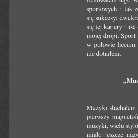
sportowych. i tak z
się sukcesy: dwukr
się tej kariery i i
mojej drogi. Sport
w połowie liceum s
nie dotarłem.
„Mus
Muzyki słuchałem o
pierwszy magnetof
muzyki, wielu styl
miało jeszcze naz