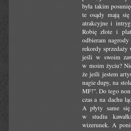
była takim posunię
te osądy mają si
atrakcyjne i intry
Robię złote i pla
odbieram nagrody 
rekordy sprzedaży
jeśli w swoim zaw
w moim życiu? Nie
że jeśli jestem ar
nagie dupy, na stol
MF!”. Do tego non-
czas a na dachu lą
A płyty same się
w studiu kawałki
wizerunek. A poni