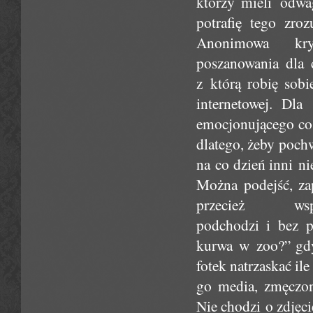
którzy mieli odwag
potrafię tego zro
Anonimowa kry
poszanowania dla c
z którą robię sobi
internetowej. Dla
emocjonującego coś
dlatego, żeby pochw
na co dzień inni n
Można podejść, za
przecież 
podchodzi i bez p
kurwa w zoo?” gdy
fotek natrzaskać ile
go media, zmęczon
Nie chodzi o zdjęci