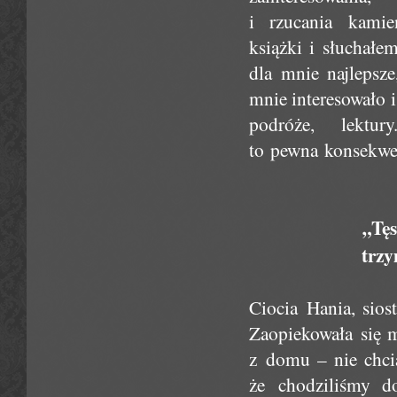
i rzucania kami
książki i słuchałe
dla mnie najlepsze,
mnie interesowało i
podróże, lekt
to pewna konsekwe
„Tęs
trzy
Ciocia Hania, sios
Zaopiekowała się m
z domu – nie chcia
że chodziliśmy do