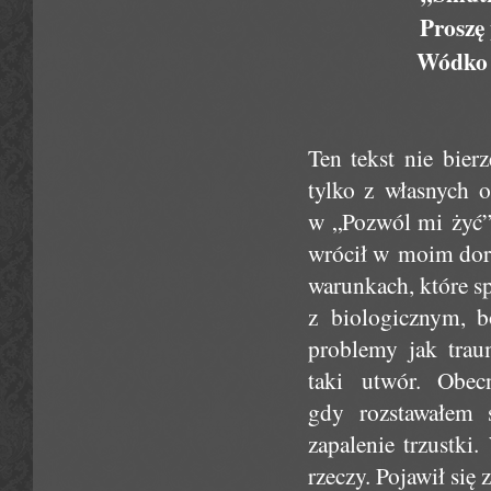
Proszę 
Wódko p
Ten tekst nie bier
tylko z własnych o
w „Pozwól mi żyć” 
wrócił w moim dor
warunkach, które s
z biologicznym, b
problemy jak trau
taki utwór. Obec
gdy rozstawałem 
zapalenie trzustki
rzeczy. Pojawił si