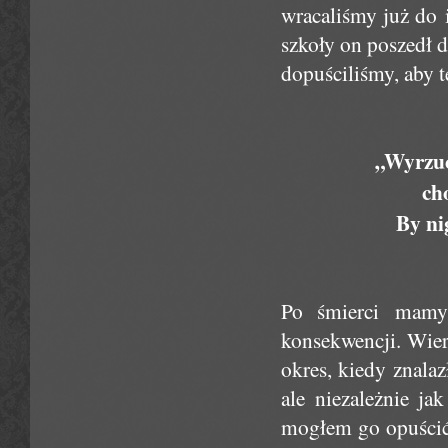
wracaliśmy już do 
szkoły on poszedł 
dopuściliśmy, aby t
„Wyrzuc
ch
By ni
Po śmierci mamy
konsekwencji. Wier
okres, kiedy znalaz
ale niezależnie ja
mogłem go opuścić.