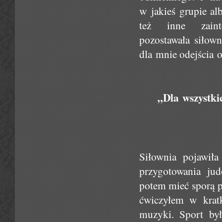
w jakieś grupie al
też inne zain
pozostawała siłown
dla mnie odejścia o
„Dla wszystki
Siłownia pojawił
przygotowania jud
potem mieć sporą pr
ćwiczyłem w kratk
muzyki. Sport był