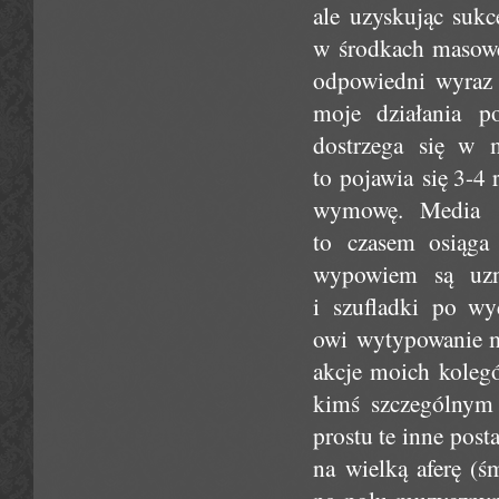
ale uzyskując sukc
w środkach masowe
odpowiedni wyraz i
moje działania p
dostrzega się w m
to pojawia się 3-4
wymowę. Media i 
to czasem osiąga
wypowiem są uzn
i szufladki po wy
owi wytypowanie mn
akcje moich koleg
kimś szczególnym 
prostu te inne pos
na wielką aferę (ś