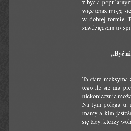
z bycia popularny
więc teraz mogę się
w dobrej formie. 
zawdzięczam to spo
„Być ni
Ta stara maksyma z
tego ile się ma pi
niekoniecznie może
Na tym polega ta r
mamy a kim jesteśm
się tacy, którzy wo