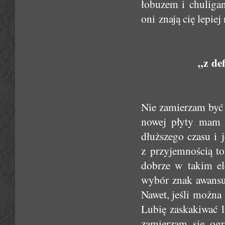
łobuzem i chuligan
oni znają cię lepiej
„z def
Nie zamierzam być 
nowej płyty mam f
dłuższego czasu i 
z przyjemnością to
dobrze w takim el
wybór znak awansu
Nawet, jeśli można
Lubię zaskakiwać l
zamierzam się ogr