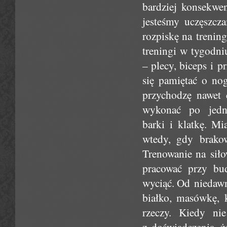
bardziej konsekwen
jesteśmy uczęszcz
rozpiskę na trenin
treningi w tygodniu
– plecy, biceps i 
się pamiętać o no
przychodzę nawet 
wykonać po jedne
barki i klatkę. Mi
wtedy, gdy brakow
Trenowanie na siło
pracować przy bu
wyciąć. Od niedawn
białko, masówkę, 
rzeczy. Kiedy n
z doświadczenia, ż