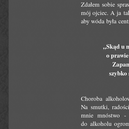
Zdałem sobie spraw
mój ojciec. A ja t
aby wóda była cent
„Skąd u m
o prawie
Zapan
szybko
Choroba alkoholow
Na smutki, radości
mnie mnóstwo - 
do alkoholu ogromn