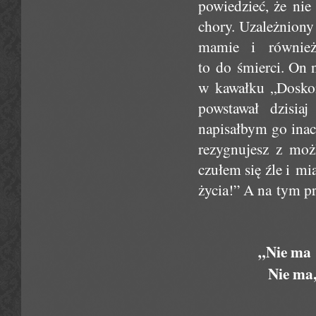
powiedzieć, że nie
chory. Uzależniony 
mamie i również
to do śmierci. On 
w kawałku „Doskon
powstawał dzisia
napisałbym go inacz
rezygnujesz z moż
czułem się źle i mi
życia!” A na tym pr
„Nie ma 
Nie ma,