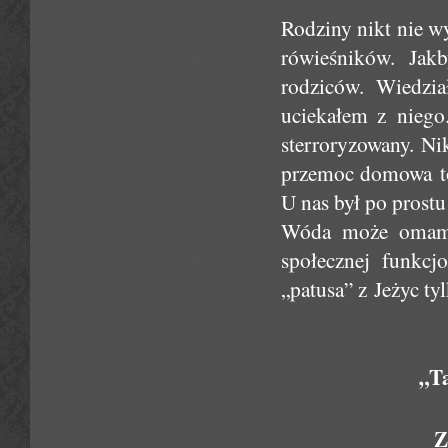
Rodziny nikt nie w
rówieśników. Jak
rodziców. Wiedzi
uciekałem z niego
sterroryzowany. Ni
przemoc domowa to
U nas był po prost
Wóda może omamić 
społecznej funkcj
„patusa” z Jeżyc tyl
„Ta
Z