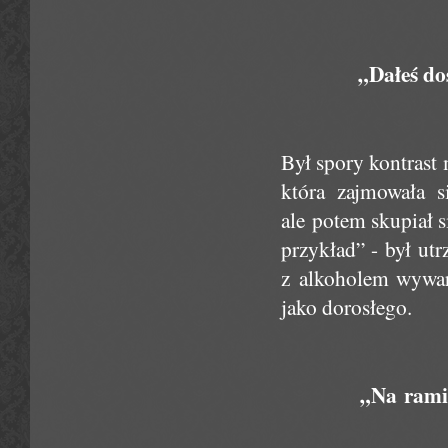
„Dałeś do
Był spory kontrast
która zajmowała 
ale potem skupiał 
przykład” - był ut
z alkoholem wywar
jako dorosłego.
„Na ramie