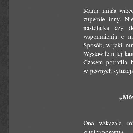
Mama miała więcej 
zupełnie inny. N
nastolatka czy 
wspomnienia o ni
Sposób, w jaki mn
Wystawiłem jej lau
Czasem potrafiła 
w pewnych sytuacja
„Mów
Ona wskazała m
zaintereso