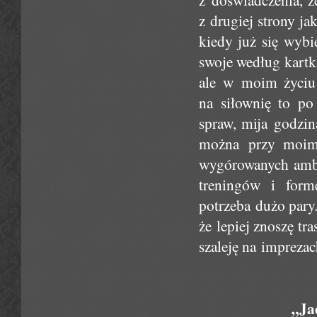
z drugiej strony j
kiedy już się wybi
swoje według kartk
ale w moim życiu
na siłownię to po 
spraw, mija godzina
można przy moim 
wygórowanych ambic
treningów i form
potrzeba dużo pary.
że lepiej znoszę t
szaleję na imprezac
„Ja