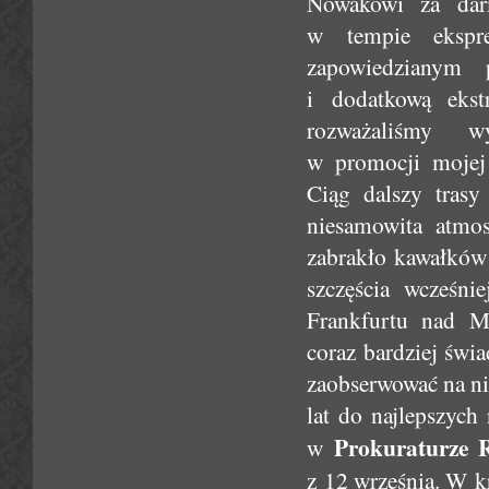
Nowakowi za darm
w tempie ekspr
zapowiedzianym 
i dodatkową ekst
rozważaliśmy 
w promocji mojej 
Ciąg dalszy trasy
niesamowita atmosf
zabrakło kawałków 
szczęścia wcześni
Frankfurtu nad M
coraz bardziej świ
zaobserwować na ni
lat do najlepszych
Prokuraturze 
w
z 12 września. W k