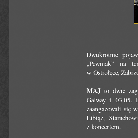
Dwukrotnie pojaw
„Pewniak” na te
w Ostrołęce, Zabrzu
MAJ
to dwie zagr
Galway i 03.05. D
zaangażowali się w
Libiąż, Staracho
z koncertem.