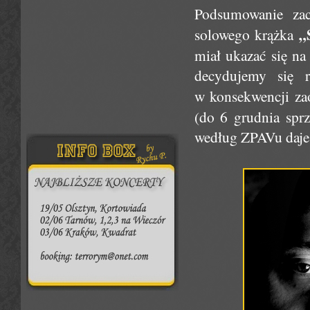
Podsumowanie za
„
solowego krążka
miał ukazać się n
decydujemy się r
w konsekwencji z
(do 6 grudnia spr
według ZPAVu daje 