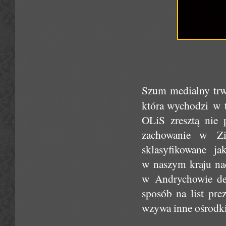
Szum medialny trwa
która wychodzi w t
OLiS zresztą nie 
zachowanie w Zi
sklasyfikowane j
w naszym kraju nad
w Andrychowie dec
sposób na list pr
wzywa inne ośrodki