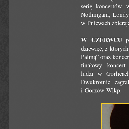
serię koncertów 
Nothingam, Londyn
w Pniewach zbieraj
W CZERWCU
po
dziewięć, z któryc
Palmą” oraz koncer
finałowy koncer
ludzi w Gorlicac
Dwukrotnie zagra
i Gorzów Wlkp.