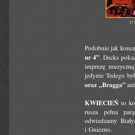
27.
Podobnie jak konce
nr 4”
. Decks poka
imprezę muzyczną 
jedynie Tedego był
oraz „Bragga”
aut
KWIECIEŃ
to ko
rusza pełna par
odwiedzamy Białys
i Gniezno.