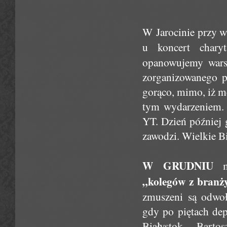
W Jarocinie przy 
u koncert char
opanowujemy warsz
zorganizowanego p
gorąco, mimo, iż m
tym wydarzeniem. 
YT. Dzień później
zawodzi. Wielkie B
W GRUDNIU
ma
„kolegów z branż
zmuszeni są odwoł
gdy po piętach de
Białystok, Bart