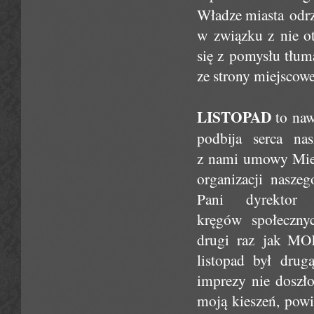
Władze miasta odrz
w związku z nie o
się z pomysłu tłum
ze strony miejscowej
LISTOPAD
to naw
podbija serca n
z nami umowy Miej
organizacji nasze
Pani dyrektor
kręgów społecznyc
drugi raz jak MO
listopad był drug
imprezy nie doszło
moją kieszeń, powi