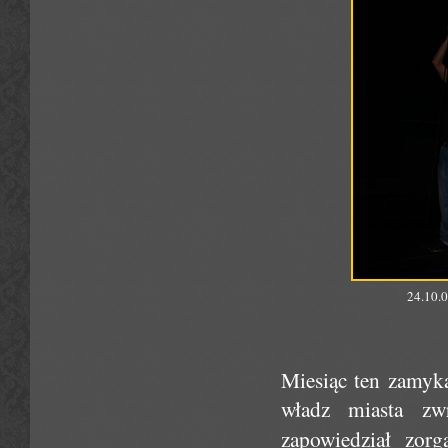
24.10.0
Miesiąc ten zamyk
władz miasta zwr
zapowiedział zor