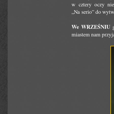
w cztery oczy ni
„Na serio” do wytw
We WRZEŚNIU
g
miastem nam przyja