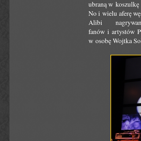
ubraną w koszulkę 
No i wielu aferę w
Alibi nagryw
fanów i artystów Pr
w osobę Wojtka Sok