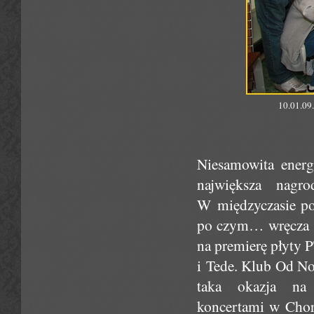
10.01.09.
Niesamowita energi
największa nagr
W międzyczasie po
po czym… wręcza m
na premierę płyty P
i Tede. Klub Od No
taka okazja na
koncertami w Chorz