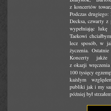
z koncertów towar
Podczas drugiego: 
Decksa, czwarty z
wypełniając lukę
Taekowi chciałbym
lecz sposób, w ja
życzenia. Ostatn
Koncerty jakże
z okazji wręczeni
100 tysięcy egzemp
każdym względe
publiki jak i my s
później był strzałe