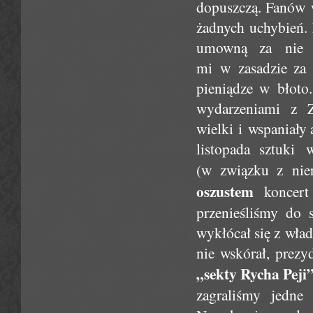
dopuszczą. Fanów w
żadnych uchybień. 
umowną za nie w
mi w zasadzie za
pieniądze w błoto.
wydarzeniami z Z
wielki i wspaniały 
listopada sztuki 
(w związku z nier
oszustem
koncert
przenieśliśmy do 
wykłócał się z wła
nie wskórał, prez
„sekty Rycha Peji
zagraliśmy jedne