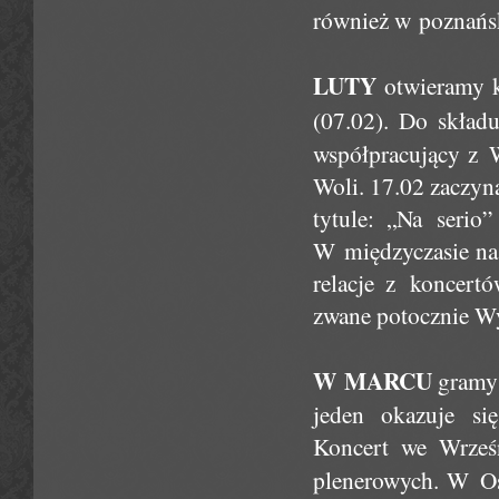
również w poznańs
LUTY
otwieramy k
(07.02). Do skład
współpracujący z 
Woli. 17.02 zaczy
tytule: „Na serio
W międzyczasie na 
relacje z koncert
zwane potocznie W
W MARCU
gramy 
jeden okazuje si
Koncert we Wrześ
plenerowych. W O