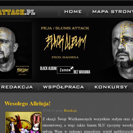
Wesołego Alleluja!
23.04.11 przez
Redakcja
Z okazji Świąt Wielkanocnych wszystkim stałym oraz n
internetowej, a więc także fanom SLU życzymy wesołyc
upłyną Wam w radosnej atmosferze wśród najbliższych