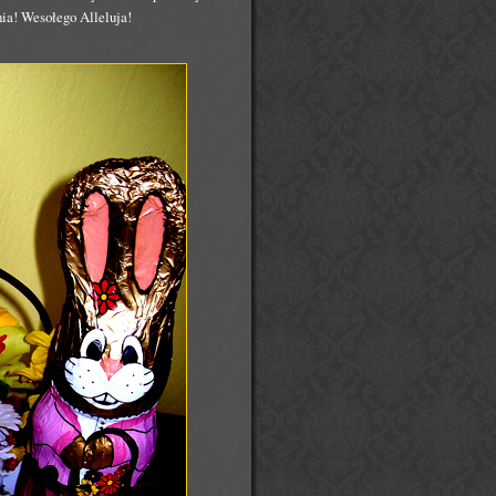
ia! Wesołego Alleluja!