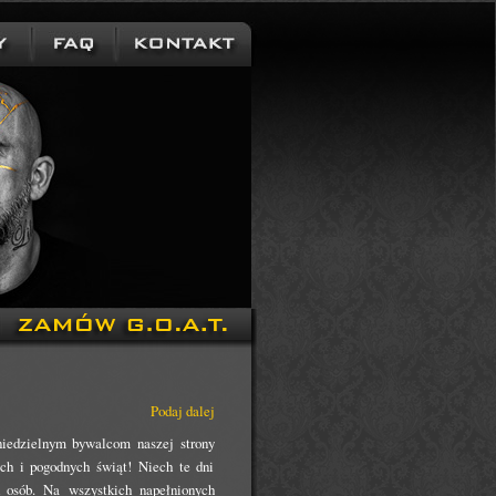
Podaj dalej
iedzielnym bywalcom naszej strony
h i pogodnych świąt! Niech te dni
 osób. Na wszystkich napełnionych